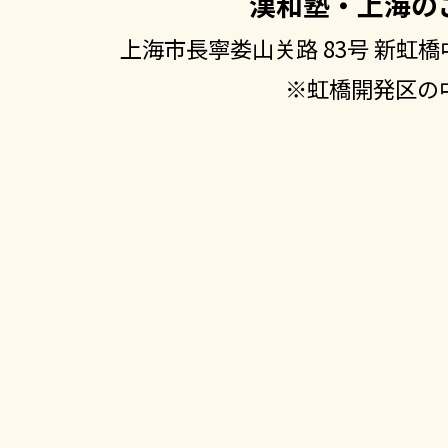
漢和塾・上海の
上海市長寧娄山关路 83号 新虹橋中
※虹橋開発区の